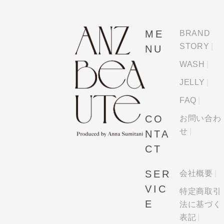
ME
BRAND
STORY
NU
WASH
JELLY
FAQ
CO
お問い合わ
せ
NTA
CT
SER
会社概要
VIC
特定商取引
E
法に基づく
表記