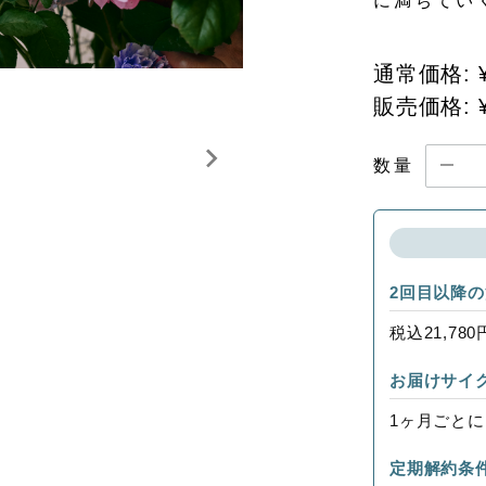
に満ちてい
通常価格:
販売価格:
数量
2回目以降
税込21,78
お届けサイ
1ヶ月ごと
定期解約条