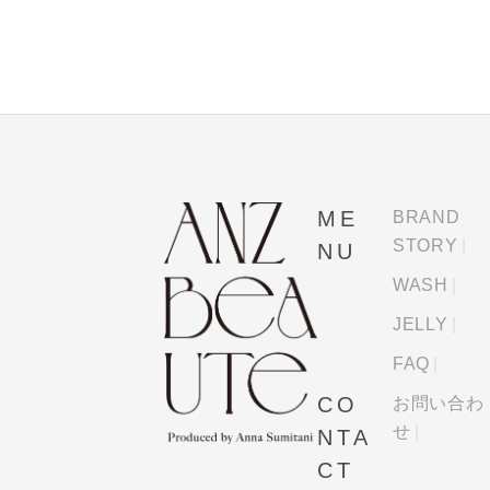
ME
BRAND
STORY
NU
WASH
JELLY
FAQ
CO
お問い合わ
せ
NTA
CT