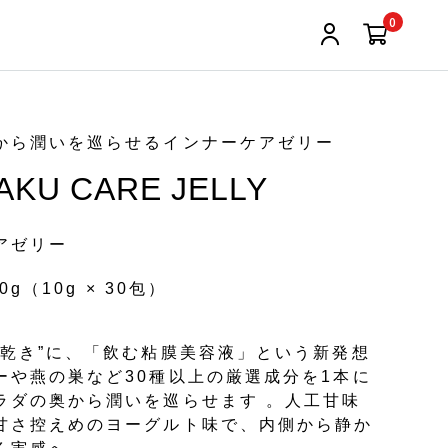
0
から潤いを巡らせるインナーケアゼリー
KU CARE JELLY
アゼリー
0g（10g × 30包）
“乾き”に、「飲む粘膜美容液」という新発想
ーや燕の巣など30種以上の厳選成分を1本に
ラダの奥から潤いを巡らせます 。人工甘味
甘さ控えめのヨーグルト味で、内側から静か