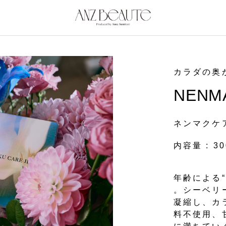
カラダの奥
NENMA
ネンマクケ
内容量 : 30
年齢による
。シーベリ
凝縮し、カ
料不使用、